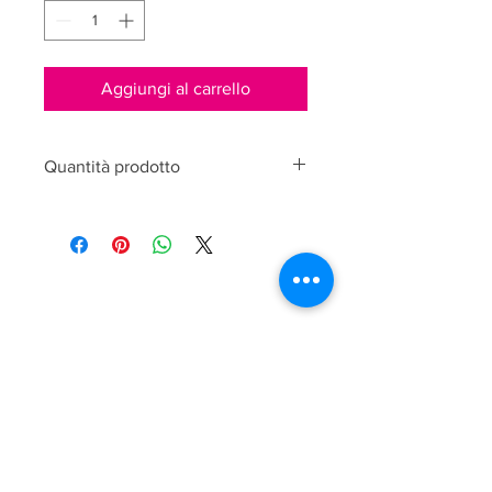
Aggiungi al carrello
Quantità prodotto
15ml
LAURA OGNISSANTI
Via Marconi, 110
25080 Padenghe sul Garda
P. IVA
03595160981
Spedizioni
Area Legale