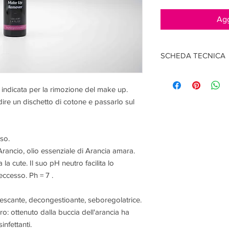
Agg
SCHEDA TECNICA
Cosa è: lozione non 
Periodo post-apertur
 indicata per la rimozione del make up.
flacone 100 ml
dire un dischetto di cotone e passarlo sul
INCI-INGREDIENTI: Aq
Flower Water, Peg-7 G
Alcohol, Allantoin, Ci
iso.
Peel Oil, Dehydroace
Arancio, olio essenziale di Arancia amara.
la cute. Il suo pH neutro facilita lo
eccesso. Ph = 7 .
nfrescante, decongestioante, seboregolatrice.
o: ottenuto dalla buccia dell'arancia ha
infettanti.