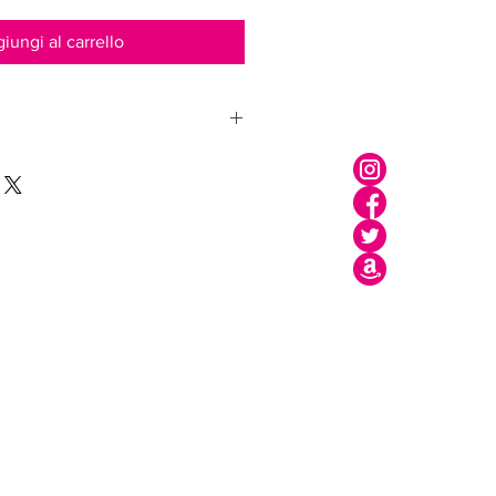
iungi al carrello
alcoolica Avvertenze: uso esterno
a: 6 Mesi Formato confezione:
ua (Water), Citrus Aurantium Amara
lyceryl Cocoate, Glycerin, Benzyl
trus Aurantium Amara (Bitter Orange)
tic Acid, Xantan Gum.