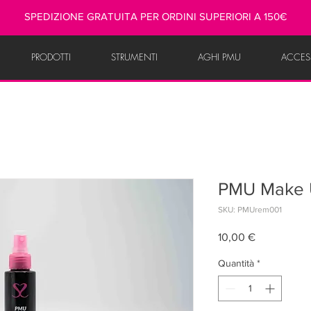
SPEDIZIONE GRATUITA PER ORDINI SUPERIORI A 150€
PRODOTTI
STRUMENTI
AGHI PMU
ACCES
PMU Make 
SKU: PMUrem001
Prezzo
10,00 €
Quantità
*