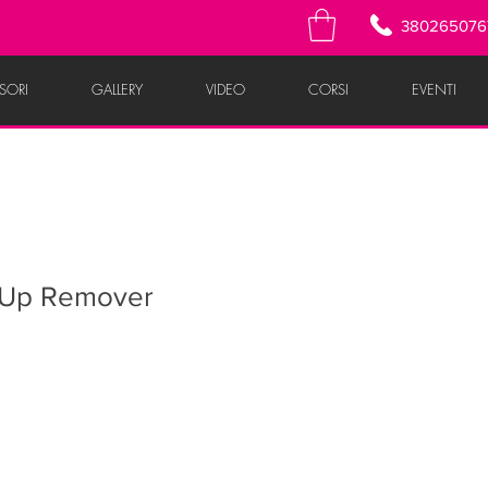
380265076
SORI
GALLERY
VIDEO
CORSI
EVENTI
Up Remover