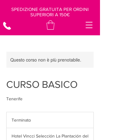
SPEDIZIONE GRATUITA PER ORDINI
SUPERIORI A 150€
Questo corso non è più prenotabile.
CURSO BASICO
Tenerife
Terminato
T
e
r
Hotel Vincci Selección La Plantación del
m