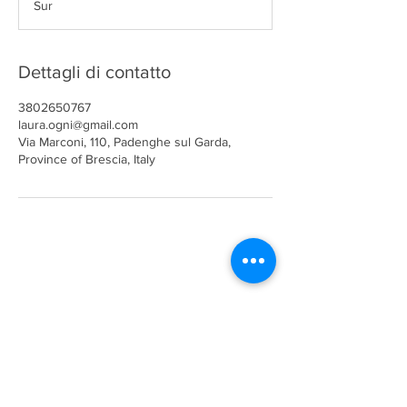
Sur
i
n
a
t
Dettagli di contatto
o
3802650767
laura.ogni@gmail.com
Via Marconi, 110, Padenghe sul Garda,
Province of Brescia, Italy
LAURA OGNISSANTI
Via Marconi, 110
25080 Padenghe sul Garda
P. IVA
03595160981