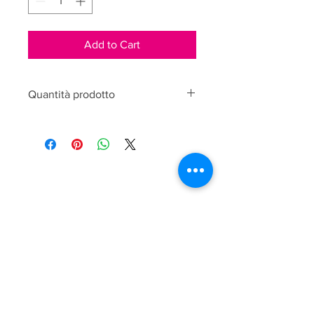
Add to Cart
Quantità prodotto
15ml
LAURA OGNISSANTI
Via Marconi, 110
25080 Padenghe sul Garda
P. IVA
03595160981
Shipping
Legal Area
Privacy Policy