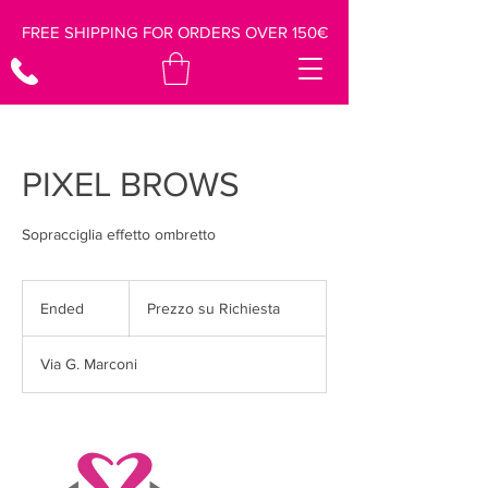
FREE SHIPPING FOR ORDERS OVER 150€
PIXEL BROWS
Sopracciglia effetto ombretto
Prezzo
su
Ended
E
Prezzo su Richiesta
Richiesta
n
d
Via G. Marconi
e
d